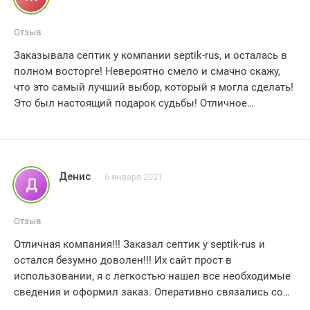
Отзыв
Заказывала септик у компании septik-rus, и осталась в
полном восторге! Невероятно смело и смачно скажу,
что это самый лучший выбор, который я могла сделать!
Это был настоящий подарок судьбы! Отличное
качество, быстрая доставка и просто безупречный
сервис - все, что нужно для полного удовлетворения! Я
реально влюблена в мой новый септик! Он прекрасно
справляется с задачей и никаких проблем не возникает!
Денис
6 января 2021
Д
Я бы дала этой компании 10 звезд, но максимум 5,
поэтому пять звезд сияют на моем небосклоне счастья!
Я безумно счастлива и благодарна septik-rus за такой
Отзыв
потрясающий продукт! Уверяю вас, дорогие дамы, этот
Отличная компания!!! Заказал септик у septik-rus и
септик подарит вам незабываемые моменты комфорта!
остался безумно доволен!!! Их сайт прост в
использовании, я с легкостью нашел все необходимые
сведения и оформил заказ. Оперативно связались со
мной для подтверждения и уточнения деталей.