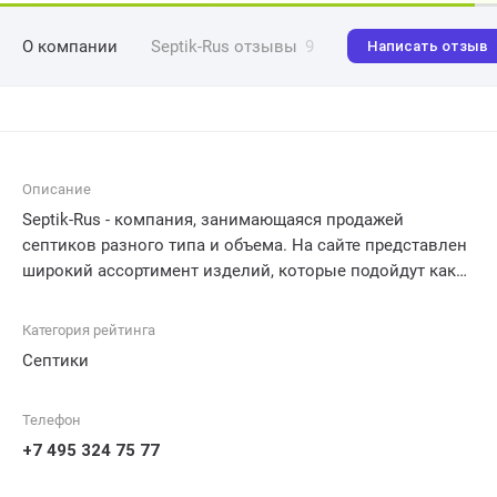
О компании
Septik-Rus отзывы
9
Написать отзыв
Описание
Septik-Rus - компания, занимающаяся продажей
септиков разного типа и объема. На сайте представлен
широкий ассортимент изделий, которые подойдут как
для домашнего использования, так и для
промышленных объектов. Кроме того, компания
Категория рейтинга
предлагает услуги по монтажу и обслуживанию
Септики
септиков, гарантируя качественное выполнение работ и
надежную эксплуатацию оборудования. Будьте уверены
Телефон
в своем выборе и доверьтесь опыту и
профессионализму компании Septik-Rus.
+7 495 324 75 77