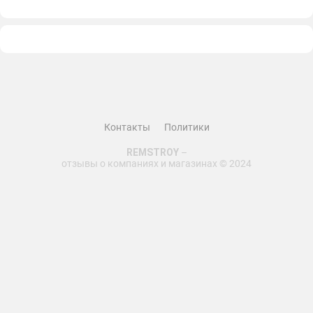
Доставка была быстрой, а качество товара просто
превзошло мои ожидания!!! Установка прошла гладко,
все работает безупречно. Отличное обслуживание,
надежные и качественные товары - я рекомендую
septik-rus всем, кто ищет надежного поставщика
септиков. Пять звезд без сомнений!!!
Контакты
Политики
REMSTROY
–
отзывы о компаниях и магазинах © 2024