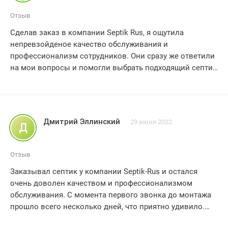
Отзыв
Сделав заказ в компании Septik Rus, я ощутила
непревзойденое качество обслуживания и
профессионализм сотрудников. Они сразу же ответили
на мои вопросы и помогли выбрать подходящий септик
для моего дома. Доставка была осуществлена в
оговореные сроки, а монтаж прошел гладко и без
проблем. Команда Septik Rus продемонстрировала
высокий уровень заботы о клиентах и
Дмитрий Эллинский
29 июня 2022
Д
профессионализм в своей работе. Я полностью
довольна своим выбором и рекомендую эту компанию
всем, кто ищет надежное решение для очистки сточных
Отзыв
вод. Качество, надежность и безупречное
Заказывал септик у компании Septik-Rus и остался
обслуживание — вот что делает Septik Rus настоящим
очень доволен качеством и профессионализмом
лидером в своей отрасли. Пять звезд без сомнений
обслуживания. С момента первого звонка до монтажа
прошло всего несколько дней, что приятно удивило.
Сотрудники компании были вежливы и внимательны к