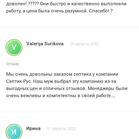
доволен! ????? Они быстро и качественно выполнели
работу, а цена была очень разумной. Спасибо! ?
Valerija Surikova
29 августа 2022
V
Отзыв
Мы очень довольны заказом септика у компании
Септик-Рус. Наш муж выбрал эту компанию из-за
выгодных цен и отличных отзывов. Менеджеры были
очень вежливы и компетентны в своей работе.
Установка прошла без каких-либо проблем, и мы сейчас
наслаждаемся бесперебойной работой системы.
Рекомендуем эту компанию всем, кто ищет надежного
поставщика септиков. 5 звезд!
Ирина
11 августа 2022
И