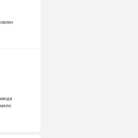
новлен
оманда
смело