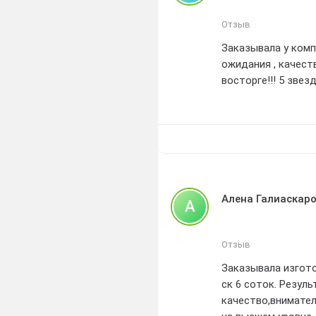
Отзыв
Заказывала у комп
ожидания , качест
восторге!!! 5 звезд!
Алена Галиаскар
А
Отзыв
Заказывала изгото
ск 6 соток. Резул
качество,внимател