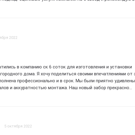
ября 2022
тились в компанию ск 6 соток для изготовления и установки
агородного дома. Я хочу поделиться своими впечатлениями от 
полнена профессионально и в срок. Мы были приятно удивлены
алов и аккуратностью монтажа. Наш новый забор прекрасно
облик нашего участка. Родители остались довольны результат
ю компанию ск 6 соток всем, кто ищет надежного и качестве
оздания забора у своего загородного дома.
5 октября 2022