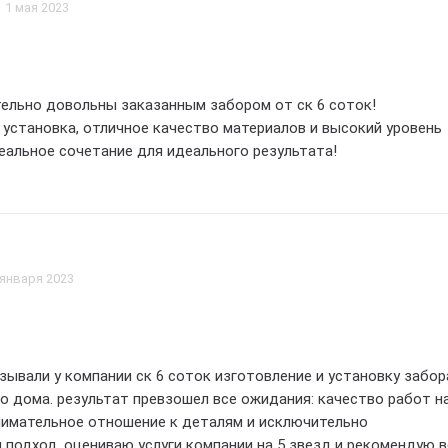
1 мая 2023
ельно довольны заказанным забором от ск 6 соток!
установка, отличное качество материалов и высокий уровень
еальное сочетание для идеального результата!
 января 2023
зывали у компании ск 6 соток изготовление и установку забор
о дома. результат превзошел все ожидания: качество работ н
нимательное отношение к деталям и исключительно
подход. оцениваю услуги компании на 5 звезд и рекомендую в