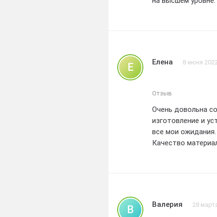
на высшем уровне
всем,кто ищет над
Елена
8 июня 202
Е
Отзыв
Очень довольна со
изготовление и ус
все мои ожидания.
Качество материал
прочным и надежны
оперативность и 
быстро и професс
партнера для изго
Валерия
28 март
В