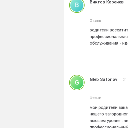
Виктор Коренев
В
Отзыв
родители восхитит
профессиональная 
обслуживания - ид
Gleb Safonov
21
G
Отзыв
мои родители зака
нашего загородног
высшем уровне , в
профессиональный 