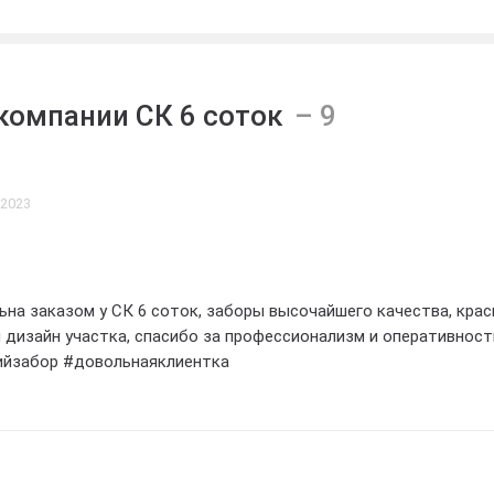
евосходно
ик вашего
 и обеспечивать
зопасность вашего
компании СК 6 соток
 2023
на заказом у СК 6 соток, заборы высочайшего качества, крас
 дизайн участка, спасибо за профессионализм и оперативност
йзабор #довольнаяклиентка