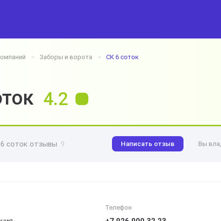
компаний
Заборы и ворота
СК 6 соток
➔
➔
оток
4.2
 6 соток отзывы
9
Написать отзыв
Вы вла
Телефон