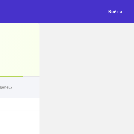
Войти
делец?