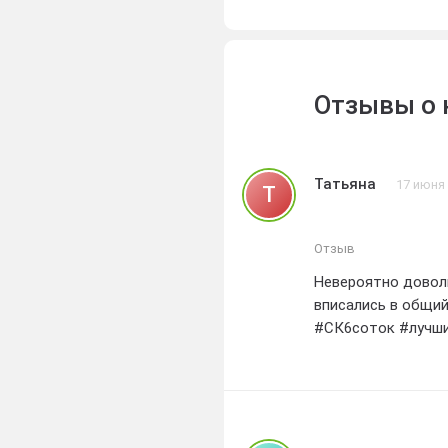
который будет пр
вписываться в обл
загородного дома
приватность и бе
Отзывы о 
участка.
Татьяна
17 июня
Т
Отзыв
Невероятно доволь
вписались в общий
#СК6соток #лучши