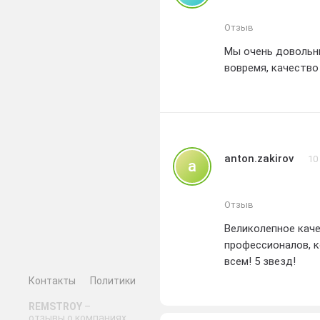
Отзыв
Мы очень довольны
вовремя, качество
anton.zakirov
10
a
Отзыв
Великолепное каче
профессионалов, к
всем! 5 звезд!
Контакты
Политики
REMSTROY
–
отзывы о компаниях