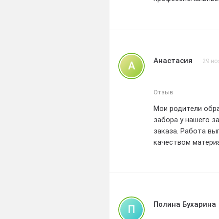
Анастасия
29 но
А
Отзыв
Мои родители обра
забора у нашего з
заказа. Работа вы
качеством матери
вписался в общий 
я также рекоменду
исполнителя для с
Полина Бухарина
П