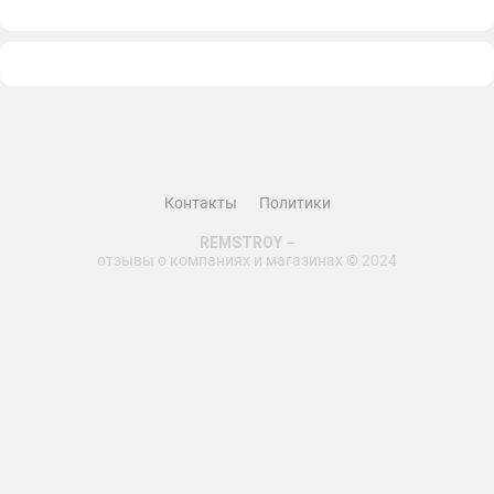
Контакты
Политики
REMSTROY
–
отзывы о компаниях и магазинах © 2024