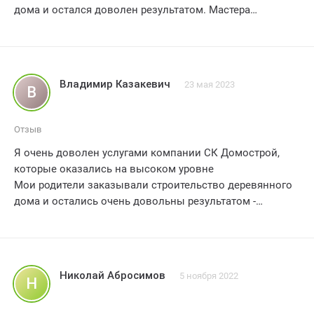
дома и остался доволен результатом. Мастера
продемонстрировали профессионализм и отличное
качество работы. Отмечу, что весь процесс прошел
безупречно, с соблюдением всех сроков и
договоренностей. Несмотря на свою смелость, я бы
Владимир Казакевич
23 мая 2023
В
оценил услуги компании СК Домострой на 4 балла из 5.
Без сомнений, рекомендую их услуги всем, кто ценит
качество и надежность.
Отзыв
Я очень доволен услугами компании СК Домострой,
которые оказались на высоком уровне
Мои родители заказывали строительство деревянного
дома и остались очень довольны результатом -
качество работы и профессионализм сотрудников на
высшем уровне
Рекомендую всем!!! 5 звезд
Николай Абросимов
5 ноября 2022
Н