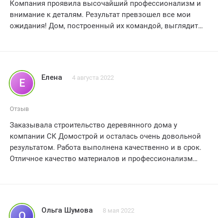
Компания проявила высочайший профессионализм и
внимание к деталям. Результат превзошел все мои
ожидания! Дом, построенный их командой, выглядит
великолепно и прекрасно вписывается в окружающую
природу. Качество материалов и строительных работ на
самом высоком уровне. Я благодарна ск домострой за
их отличную работу и рекомендую их всем, кто мечтает
Елена
4 августа 2022
Е
о собственном деревянном доме. Спасибо вам
огромное за прекрасное исполнение моих желаний!
Отзыв
Заказывала строительство деревянного дома у
компании СК Домострой и осталась очень довольной
результатом. Работа выполнена качественно и в срок.
Отличное качество материалов и профессионализм
строителей порадовали. Все мои пожелания были
учтены, и я получила именно то, что хотела. Команда
справилась с задачей на отлично. Рекомендую СК
Домострой всем, кто ищет надежную компанию для
Ольга Шумова
8 мая 2022
О
строительства деревянных домов. Спасибо за отличную