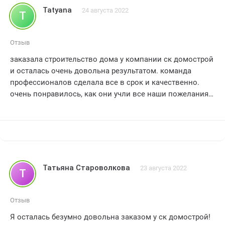
СК Домострой всем, кто хочет получить качественный
Tatyana
24 августа 2022
T
и надежный деревянный дом. Спасибо за вашу работу!
Отзыв
заказала строительство дома у компании ск домострой
и осталась очень довольна результатом. команда
профессионалов сделала все в срок и качественно.
очень понравилось, как они учли все наши пожелания и
предоставили нам максимально комфортное
проживание. мы теперь наслаждаемся прекрасным
домом, который полностью соответствует нашим
ожиданиям. спасибо ск домострой за отличную работу!
Татьяна Староволкова
23 августа 2022
Т
Отзыв
Я осталась безумно довольна заказом у ск домострой!