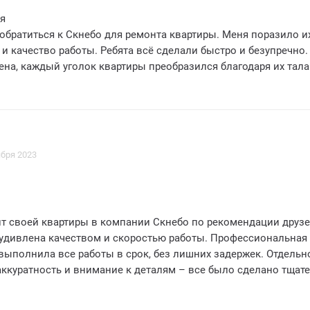
я
обратиться к Скнебо для ремонта квартиры. Меня поразило и
 качество работы. Ребята всё сделали быстро и безупречно.
ена, каждый уголок квартиры преобразился благодаря их тала
ушают ваши пожелания, но и предлагают лучшие решения. Оче
том
Скнебо за отличную работу
комендовать вас всем своим друзьям и знакомым. Вы настоящие
оего дела
ября 2023
т своей квартиры в компании Скнебо по рекомендации друзе
 удивлена качеством и скоростью работы. Профессиональная
выполнила все работы в срок, без лишних задержек. Отдельн
аккуратность и внимание к деталям – все было сделано тщат
льтат превзошел мои ожидания – моя квартира теперь выгляд
й