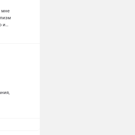
и мне
ализм
ю и
ть
ания,