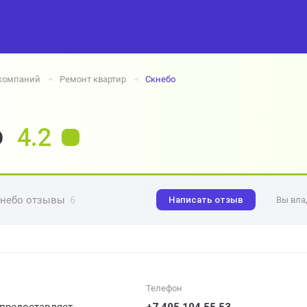
 компаний
Ремонт квартир
Скнебо
➔
➔
о
4.2
небо отзывы
6
Написать отзыв
Вы вла
Телефон