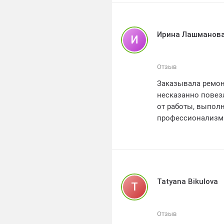
Очень довольна о
вопросы и учитыва
Рекомендую вашу
Ирина Лашманов
И
Отзыв
Заказывала ремон
несказанно повезл
от работы, выпол
профессионализм 
большим внимание
а результат превр
а также индивидуа
других компаний. 
идеальный ремонт
Tatyana Bikulova
T
работу! Рейтинг – 
Отзыв