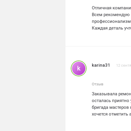
Отличная компани
Всем рекомендую 
профессионализм и
Каждая деталь учт
Они не только сл
доволен результа
Большое спасибо 
Уверен, что буду ре
профессионалы св
karina31
12 сент
k
5 звезд ⭐️⭐️⭐️⭐️⭐️
Отзыв
Заказывала ремон
осталась приятно
бригада мастеров 
хочется отметить 
и аккуратно. Резу
совершенно ново