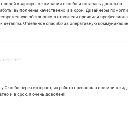
т своей квартиры в компании скнебо и осталась довольна
 работы выполнены качественно и в срок. Дизайнеры помогл
 современную обстановку, а строители проявили профессион
 к деталям. Отдельное спасибо за оперативную коммуникаци
оим пожеланиям. Рекомендую скнебо всем, кто хочет получи
 и красивый результат! Оценка - 4/5.
октября 2022
у Скнебо через интернет, их работа превзошла все мои ожид
тно и в срок, я очень доволен!!!