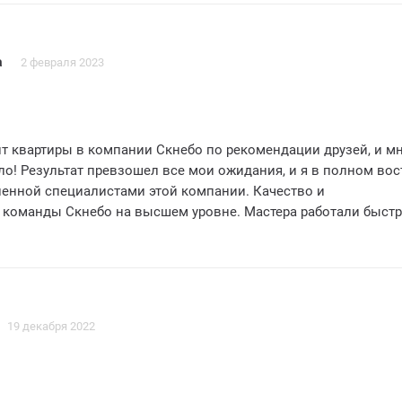
бщением с менеджерами, всегда оперативно отвечали на все
ли мои пожелания. Спасибо вам, Скнебо, за отличную работ
 компанию всем своим знакомым
а
2 февраля 2023
т квартиры в компании Скнебо по рекомендации друзей, и м
о! Результат превзошел все мои ожидания, и я в полном вос
ненной специалистами этой компании. Качество и
команды Скнебо на высшем уровне. Мастера работали быстр
м к деталям. Мои идеи и пожелания были учтены в полной м
атился в настоящую мечту! Отличное соотношение цены и кач
льный подход к каждому клиенту – вот что отличает Скнебо 
Без сомнения, я рекомендую Скнебо всем, кто хочет получить
 своей квартиры! Большое спасибо вам за вашу великолепн
19 декабря 2022
5 звезд!