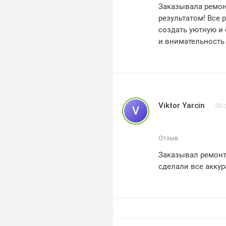
Заказывала ремон
результатом! Все
создать уютную и
и внимательность
гибкий подход к м
отличное качество
Viktor Yarcin
20 
V
Отзыв
Заказывал ремонт 
сделали все аккура