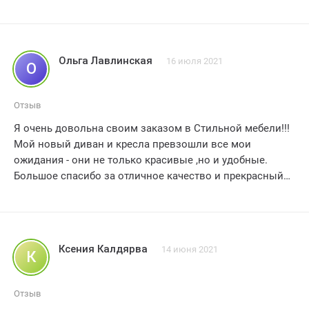
детали и как профессионально они справились с
моими требованиями. мебель выглядит так, будто она
создана специально для меня, подчеркивая мой
смелый и стильный вкус. уверен, что мои гости будут
Ольга Лавлинская
16 июля 2021
О
просто завидовать моей новой мебели!!! этот заказ
стоит каждой звезды из пяти, поэтому без сомнения
рекомендую стильную мебель всем мужчинам, которые
Отзыв
хотят добавить нотку смелости и стиля в свои дома.
Я очень довольна своим заказом в Стильной мебели!!!
спасибо вам большое за этот неповторимый опыт!!!
Мой новый диван и кресла превзошли все мои
ожидания - они не только красивые ,но и удобные.
Большое спасибо за отличное качество и прекрасный
сервис!!!
Ксения Калдярва
14 июня 2021
К
Отзыв