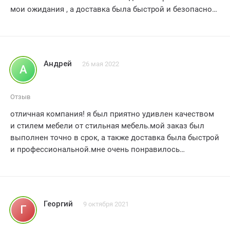
мои ожидания , а доставка была быстрой и безопасной.
Я наслаждаюсь каждым мгновением , проведенным на
этом удивительном диване , и я определенно
рекомендую эту компанию всем своим подругам
Андрей
26 мая 2022
А
Отзыв
отличная компания! я был приятно удивлен качеством
и стилем мебели от стильная мебель.мой заказ был
выполнен точно в срок, а также доставка была быстрой
и профессиональной.мне очень понравилось
обслуживание клиентов, сотрудники были дружелюбны
и готовы помочь в любых вопросах.мебель, которую я
приобрел, превзошла мои ожидания она не только
прекрасно выглядит, но и очень удобна.очень рад, что
Георгий
9 октября 2021
Г
выбрал стильная мебель для своего заказа.рекомендую
всем! 5 звезд без сомнений!