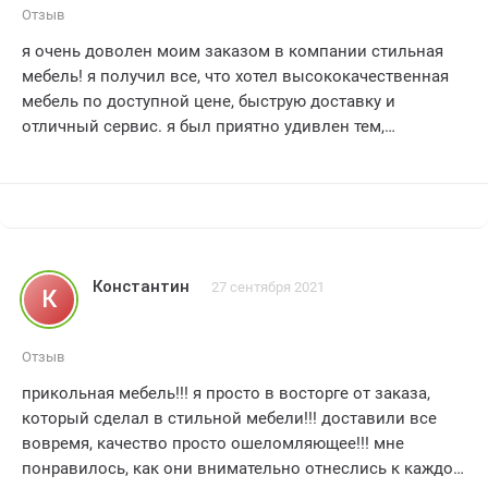
Отзыв
я очень доволен моим заказом в компании стильная
мебель! я получил все, что хотел высококачественная
мебель по доступной цене, быструю доставку и
отличный сервис. я был приятно удивлен тем,
насколько легко было сделать заказ и насколько
быстро моя мебель была доставлена. я точно буду
рекомендовать этот магазин своим друзьям и
родственникам! спасибо большое стильная мебель!
Константин
27 сентября 2021
К
Отзыв
прикольная мебель!!! я просто в восторге от заказа,
который сделал в стильной мебели!!! доставили все
вовремя, качество просто ошеломляющее!!! мне
понравилось, как они внимательно отнеслись к каждой