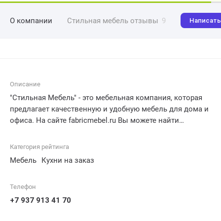
О компании
Стильная мебель отзывы
9
Написать
Описание
"Стильная Мебель" - это мебельная компания, которая
предлагает качественную и удобную мебель для дома и
офиса. На сайте fabricmebel.ru Вы можете найти
широкий выбор мебели для гостиной, спальни, детской
комнаты и других помещений. Компания также
Категория рейтинга
оказывает услуги по изготовлению мебели по
Мебель
Кухни на заказ
индивидуальному заказу, выполнении ремонта и
обслуживанию мебели. Приобретая мебель от
Телефон
"Стильной Мебели", Вы можете быть уверены, что она
будет не только функциональной, но и соответствовать
+7 937 913 41 70
самым высоким требованиям к дизайну и качеству.