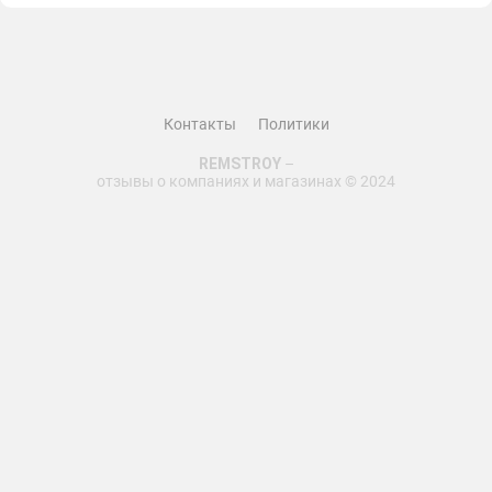
стильную и качественную мебель
5 звезд!
Контакты
Политики
REMSTROY
–
отзывы о компаниях и магазинах © 2024