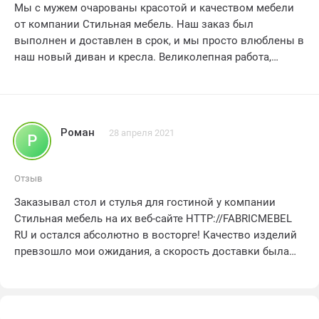
Мы с мужем очарованы красотой и качеством мебели
от компании Стильная мебель. Наш заказ был
выполнен и доставлен в срок, и мы просто влюблены в
наш новый диван и кресла. Великолепная работа,
спасибо!!! 5 звезд!!!
Роман
28 апреля 2021
Р
Отзыв
Заказывал стол и стулья для гостиной у компании
Стильная мебель на их веб-сайте HTTP://FABRICMEBEL
RU и остался абсолютно в восторге! Качество изделий
превзошло мои ожидания, а скорость доставки была
просто потрясающей
Все мои друзья в восторге от нового обновления в
моем интерьере и я с уверенностью могу
рекомендовать эту компанию каждому, кто ищет