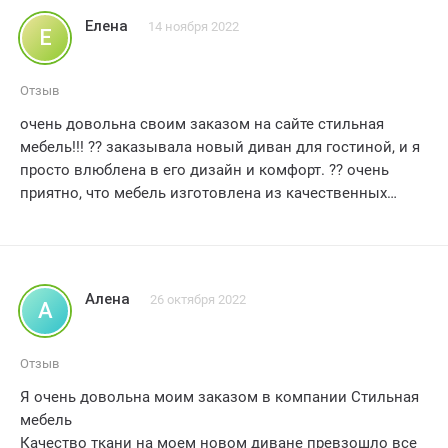
стиль, качество и комфорт! ??
Елена
14 ноября 2022
Е
Отзыв
очень довольна своим заказом на сайте стильная
мебель!!! ?? заказывала новый диван для гостиной, и я
просто влюблена в его дизайн и комфорт. ?️? очень
приятно, что мебель изготовлена из качественных
материалов, и это заметно сразу. ?? заказ был
оформлен легко и быстро, доставка прошла без
задержек. ?? обслуживание на высоком уровне,
сотрудники компании были дружелюбны и готовы
Алена
26 октября 2022
А
помочь на каждом этапе заказа. ?‍♀️? я без сомнений
рекомендую стильную мебель всем, кто хочет
приобрести качественную и стильную мебель для
Отзыв
своего дома. спасибо вам за отличный опыт покупки!!!
Я очень довольна моим заказом в компании Стильная
??
мебель
Качество ткани на моем новом диване превзошло все