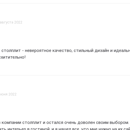
 августа 2022
 столплит - невероятное качество, стильный дизайн и идеаль
схитительно!
июня 2022
в компании столплит и остался очень доволен своим выбором.
ной. и я нашел все. что мне нужно на их сайте. У