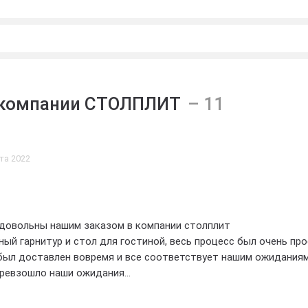
 компании СТОЛПЛИТ
та 2022
 довольны нашим заказом в компании столплит
ный гарнитур и стол для гостиной, весь процесс был очень пр
был доставлен вовремя и все соответствует нашим ожиданиям
превзошло наши ожидания
ыбрали именно эту компанию, большое спасибо