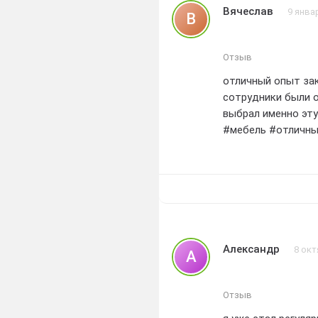
Вячеслав
9 янва
В
Отзыв
отличный опыт зак
сотрудники были о
выбрал именно эту
#мебель #отличны
Александр
8 окт
А
Отзыв