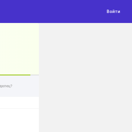
Войти
делец?