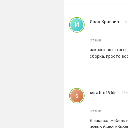
Иван Краевич
8
И
Отзыв
заказывал стол от
сборка, просто во
serafim1965
15 
s
Отзыв
Я заказал мебель 
нужно было обновить интерьер в гости