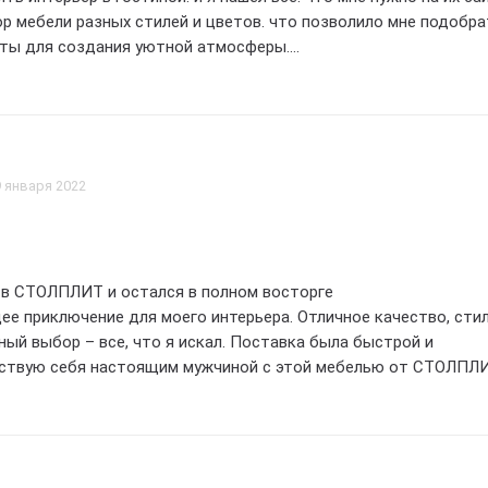
азных стилей и цветов. что позволило мне подобрать
ты для создания уютной атмосферы.
а было простым и удобным. Я выбрал все необходимые товары
 оформил заказ. Оплата прошла без проблем. и я сразу получил
то мне предоставили возможность выбрать
емя доставки.
твом и исполнением. Все
9 января 2022
 прошла без проблем. Я оценил отличное
качество материалов. из которых сделана мебель. а также прочность констр
ентов в компании столплит также заслуживает отдельного
дники были вежливы и готовы помочь в решении любых вопрос
 в СТОЛПЛИТ и остался в полном восторге
мую информацию о товарах и сроках доставки. что было очень
е приключение для моего интерьера. Отличное качество, сти
ный выбор – все, что я искал. Поставка была быстрой и
увствую себя настоящим мужчиной с этой мебелью от СТОЛПЛИ
 покупки был полож
а крутой опыт покупки
цениваю этот заказ на 5 звезд