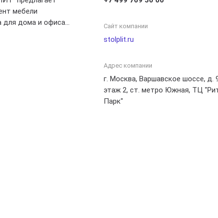
ИТ" предлагает
+7 499 769 30 00
ент мебели
 для дома и офиса.
Сайт компании
йти мебель для
stolplit.ru
 кухни и детской
го, компания
Адрес компании
уги по
ли на заказ.
г. Москва, Варшавское шоссе, д. 9
готовы реализовать
этаж 2, ст. метро Южная, ТЦ "Ри
дать уникальную
Парк"
идеально подойдет
го дома.