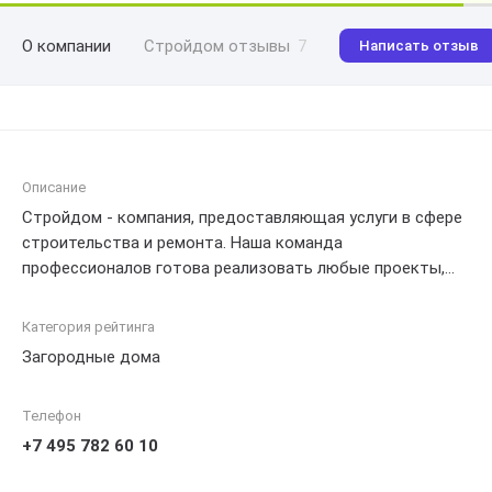
О компании
Стройдом отзывы
7
Написать отзыв
Описание
Стройдом - компания, предоставляющая услуги в сфере
строительства и ремонта. Наша команда
профессионалов готова реализовать любые проекты,
начиная от строительства домов и коттеджей до
ремонта квартир и офисных помещений. Мы гарантируем
Категория рейтинга
высокое качество работ, соблюдение сроков и
Загородные дома
индивидуальный подход к каждому клиенту.
Обращайтесь к нам, чтобы воплотить ваши идеи в жизнь
Телефон
и создать пространство, которое отвечает всем вашим
потребностям и желаниям.
+7 495 782 60 10