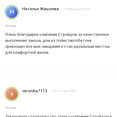
Удивительно, как такой легкий материал может быть
Наталья Жмылева
19 февраля 2023
Н
таким прочным
Отдельное спасибо за индивидуальный подход и
внимание к деталям
Отзыв
Я очень доволен результатом и с уверенностью
Очень благодарна компании Стройдом за качественное
рекомендую Стройдом всем, кто ищет надежную
выполнение заказа, дом из полистиролбетона
строительную компанию
превзошел все мои ожидания и стал идеальным местом
Большое спасибо за ваше отличное качество работы! 5
для комфортной жизни.
звезд!
veronika7113
21 ноября 2022
v
Отзыв
Заказывала строительство дома у компании Стройдом и