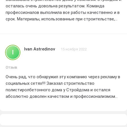
осталась очень довольна результатом. Команда
профессионалов выполнила все работы качественно и в
срок. Материалы, использованные при строительстве,
оказались надежными и долговечными. Работникам
можно доверять, все выполняется с учетом пожеланий
клиента. Отличное соотношение цены и качества.
Рекомендую Стройдом всем, кто хочет получить
Ivan Astredinov
15 ноября 2022
I
надежный и красивый дом!
Отзыв
Очень рад, что обнаружил эту компанию через рекламу в
социальных сетях!!! Заказал строительство
полистиролбетонного дома у Стройдома и остался
абсолютно доволен качеством и профессионализмом
работников.Все прошло гладко, без задержек и
проблем.Дом был построен в срок, как и
обещали.Качество материалов и отделки – на высшем
уровне.Особенно порадовала грамотная организация