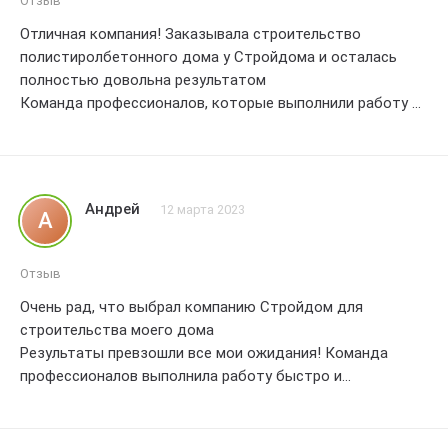
Отзыв
партнера для строительства дома. Спасибо вам
Отличная компания! Заказывала строительство
большое! ??
полистиролбетонного дома у Стройдома и осталась
полностью довольна результатом
Команда профессионалов, которые выполнили работу в
срок, согласно договоренностям
Дом получился красивым, прочным и
энергоэффективным
Особенно порадовало качество материалов и
Андрей
12 марта 2023
А
тщательность в работе
Рекомендую данную компанию всем, кто хочет получить
качественный и надежный дом! Спасибо Стройдому за
Отзыв
отличный сервис!
Очень рад, что выбрал компанию Стройдом для
строительства моего дома
Результаты превзошли все мои ожидания! Команда
профессионалов выполнила работу быстро и
качественно
Мой новый дом из полистиролбетона прекрасно держит
тепло и звукоизолирован