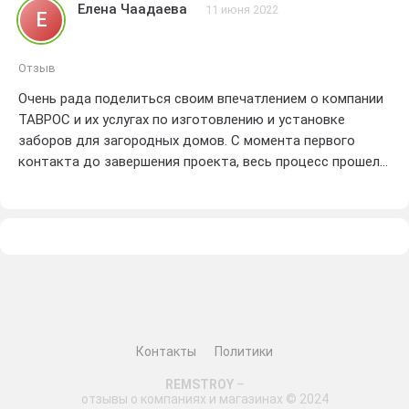
Елена Чаадаева
11 июня 2022
Е
Отзыв
Очень рада поделиться своим впечатлением о компании
ТАВРОС и их услугах по изготовлению и установке
заборов для загородных домов. С момента первого
контакта до завершения проекта, весь процесс прошел
гладко и без каких-либо проблем.
Команда профессионалов из ТАВРОС проявила высокий
уровень профессионализма и внимания к деталям. Они
помогли мне выбрать наиболее подходящий дизайн и
материал для моего забора, учитывая мои предпочтения
и бюджет. Результат превзошел все мои ожидания!!!
Качество работы и материалов впечатляют. Забор
Контакты
Политики
установлен аккуратно и прочно, и я уверена, что он
REMSTROY
–
прослужит мне долгие годы. Даже соседи примечают,
отзывы о компаниях и магазинах © 2024