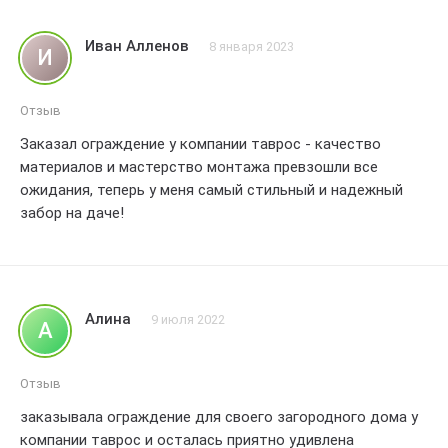
помочь и ответить на все вопросы, мне понравилось, как
они внимательно выслушали все мои пожелания и
Иван Алленов
8 января 2023
И
предложили оптимальное решение, учитывая
особености моего участка и мои предпочтения,
установка забора прошла быстро и без проблем, все
Отзыв
работы были выполнены аккуратно и качествено,
Заказал ограждение у компании таврос - качество
результат превзошел мои ожидания – забор получился
материалов и мастерство монтажа превзошли все
прочным, надежным и красивым, я очень доволен своим
ожидания, теперь у меня самый стильный и надежный
выбором и рекомендую компанию таврос всем, кто
забор на даче!
ищет надежного партнера для установки заборов на
своем участке.
Алина
9 июля 2022
А
Отзыв
заказывала ограждение для своего загородного дома у
компании таврос и осталась приятно удивлена