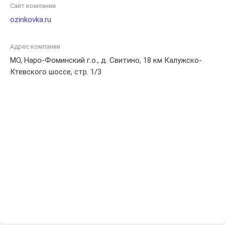
и сотрудничать с надежным партнером в сфере
Сайт компании
ограждений для своего загородного дома. Посетите
ozinkovka.ru
веб-сайт для получения дополнительной информации и
консультации.
Адрес компании
МО, Наро-Фоминский г.о., д. Свитино, 18 км Калужско-
Ктевского шоссе, стр. 1/3