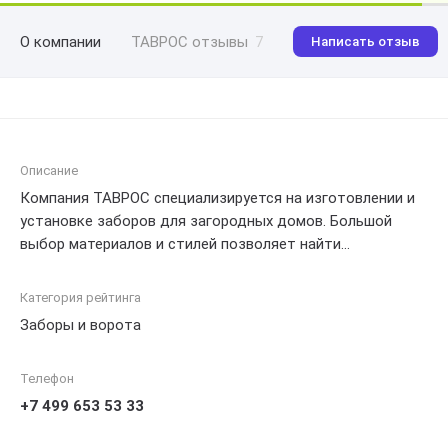
О компании
ТАВРОС отзывы
7
Написать отзыв
Описание
Компания ТАВРОС специализируется на изготовлении и
установке заборов для загородных домов. Большой
выбор материалов и стилей позволяет найти
оптимальное решение для каждого клиента. Компания
предлагает заборы из металла, дерева, пластиковые и
Категория рейтинга
комбинированные варианты. Качественное
Заборы и ворота
производство и индивидуальный подход гарантируют
долговечность и надежность каждого изделия. Команда
Телефон
профессионалов осуществляет полный цикл работ,
включая проектирование, изготовление и монтаж
+7 499 653 53 33
заборов. Клиенты могут быть уверены в качестве услуг