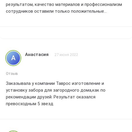
результатом, качество материалов и профессионализм
сотрудников оставили только положительные
впечатления, забор был изготовлен и установлен в срок,
все работы проведены аккуратно и без лишних проблем,
особенно радует, что при заказе учли все мои
пожелания и дизайн ограждения отлично вписался в
общий стиль моего участка, теперь мой дом выглядит
более элегантно и безопасно, я рекомендую компанию
Анастасия
27 июня 2022
А
таврос всем, кто ценит качество и надежность,
большое спасибо за отличную работу
Отзыв
Заказывала у компании Таврос изготовление и
установку забора для загородного дома,как по
рекомендации друзей. Результат оказался
превосходным 5 звезд