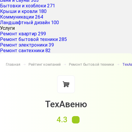
Бани и сауны
303
Бытовки и хозблоки
271
Крыши и кровли
180
Коммуникации
264
Ландшафтный дизайн
100
Услуги
Ремонт квартир
299
Ремонт бытовой техники
285
Ремонт электроники
39
Ремонт сантехники
82
Главная
Рейтинг компаний
Ремонт бытовой техники
ТехА
➔
➔
➔
ТехАвеню
4.3