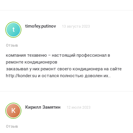
timofey.putinov
13 августа 2023
t
Отзыв
компания техавеню – настоящий профессионал в
ремонте кондиционеров
заказывал у них ремонт своего кондиционера на сайте
http://konder.su и остался полностью доволен их
оперативностью, качеством работы и приветливым
отношением к клиентам, рекомендую всем
5 звезд
Кирилл Замятин
12 июля 2023
К
Отзыв