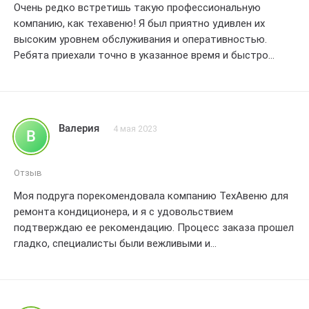
Очень редко встретишь такую профессиональную
компанию, как техавеню! Я был приятно удивлен их
высоким уровнем обслуживания и оперативностью.
Ребята приехали точно в указанное время и быстро
справились с ремонтом кондиционера. Я оцениваю их
работу на 5 звезд и рекомендую всем, кто хочет
получить качественное обслуживание! Большое спасибо
за вашу отличную работу!
Валерия
4 мая 2023
В
Отзыв
Моя подруга порекомендовала компанию ТехАвеню для
ремонта кондиционера, и я с удовольствием
подтверждаю ее рекомендацию. Процесс заказа прошел
гладко, специалисты были вежливыми и
профессиональными. Я оценила работу на 4 балла из 5.