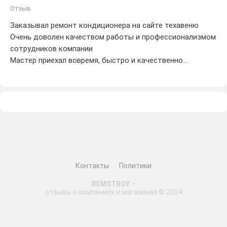
Отзыв
Заказывал ремонт кондиционера на сайте техавеню
Очень доволен качеством работы и профессионализмом
сотрудников компании
Мастер приехал вовремя, быстро и качественно
выполнил все необходимые работы по ремонту
Кондиционер теперь работает отлично, как новый
Цены на услуги техавеню также приятно удивили – очень
доступно и недорого
Однозначно рекомендую всем, кому нужен надежный
ремонт кондиционеров – выбирайте техавеню! Оценка –
5 звезд
Контакты
Политики
REMSTROY
–
отзывы о компаниях и магазинах © 2024