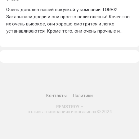
Очень доволен нашей покупкой у компании TOREX!
Заказывали двери и они просто великолепны! Качество
их очень высокое, они хорошо смотрятся и легко
устанавливаются. Кроме того, они очень прочные и
надежные. Я бы рекомендовал TOREX всем моим
друзьям и знакомым. Они отличная компания, которой
можно доверять!
Контакты
Политики
REMSTROY
–
отзывы о компаниях и магазинах © 2024