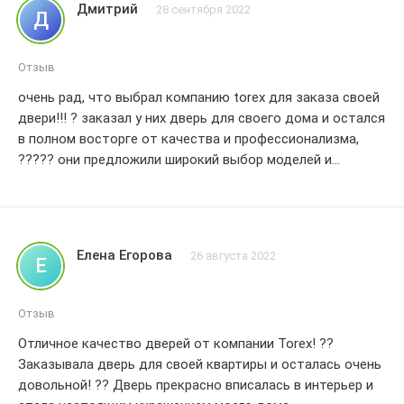
Дмитрий
28 сентября 2022
Д
Отзыв
очень рад, что выбрал компанию torex для заказа своей
двери!!! ? заказал у них дверь для своего дома и остался
в полном восторге от качества и профессионализма,
????? они предложили широкий выбор моделей и
помогли подобрать идеальную дверь под мои
требования, ?? самое приятное, что они быстро и
аккуратно установили дверь, не вызвав никаких проблем,
? спасибо вам, torex, за отличный сервис и качественный
Елена Егорова
26 августа 2022
Е
продукт!!! буду рекомендовать вас своим друзьям!!! ??
Отзыв
Отличное качество дверей от компании Torex! ??
Заказывала дверь для своей квартиры и осталась очень
довольной! ?? Дверь прекрасно вписалась в интерьер и