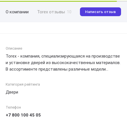
О компании
Torex отзывы
10
Написать отзыв
Описание
Torex - компания, специализирующаяся на производстве
и установке дверей из высококачественных материалов.
В ассортименте представлены различные модели
межкомнатных, входных и противопожарных дверей.
Кроме того, Torex предлагает услуги по
Категория рейтинга
индивидуальному заказу и проектированию дверей под
Двери
конкретные требования заказчика.
Телефон
+7 800 100 45 05