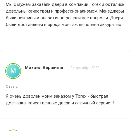
Мы с мужем заказали двери в компании Torex и остались
довольны качеством и профессионализмом. Менеджеры
были вежливы и оперативно решали все вопросы. Двери
были доставлены в срок,а монтаж выполнен аккуратно и
без лишних хлопот. Мы благодарны команде Torex за
отличное обслуживание и рекомендуем их услуги
всем,кто ищет надежного производителя дверей.
Оценка: 4.
Михаил Вершинин
24 декабря 2022
М
Отзыв
Я очень доволен моим заказом у Torex - быстрая
доставка, качественные двери и отличный сервис!!!