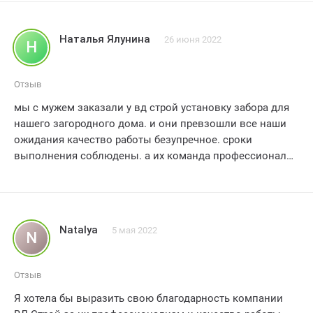
общий ансамбль нашего участка. ?? Все работы были
выполнены в срок, а цена оказалась более чем
Наталья Ялунина
26 июня 2022
Н
разумной. ?? Отдельное спасибо за вежливое и
дружелюбное обслуживание, мы почувствовали себя
заботой окруженными. Мы рекомендуем ВД Строй
Отзыв
всем, кто ищет надежного партнера для строительства
мы с мужем заказали у вд строй установку забора для
заборов! ??
нашего загородного дома. и они превзошли все наши
ожидания качество работы безупречное. сроки
выполнения соблюдены. а их команда профессионалов
оказала нам невероятную поддержку и помощь на
протяжении всего процесса. мы абсолютно довольны и
рекомендуем! 5 звезд!
Natalya
5 мая 2022
N
Отзыв
Я хотела бы выразить свою благодарность компании