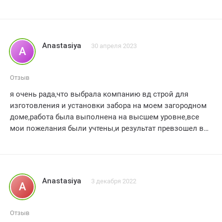
работы - все было сделано на высшем уровне!
учитывая мои требования и бюджет.
С момента начала установки и до полного завершения
проекта. команда вд строй продемонстрировала свои
Anastasiya
30 апреля 2023
A
высокие навыки и профессионализм. Работа была
выполнена весьма качественно и в срок. Каждый этап
работ тщательно контролировался. и результат
Отзыв
превзошел все мои ожидания.
я очень рада,что выбрала компанию вд строй для
изготовления и установки забора на моем загородном
Забор. установленный вд строй. стал настоящим
доме,работа была выполнена на высшем уровне,все
украшением моего загородного дома. Он выполнен из
мои пожелания были учтены,и результат превзошел все
высококачественных материалов и отлично
ожидания.
вписывается в общий дизайн мо
Anastasiya
3 декабря 2022
A
Отзыв