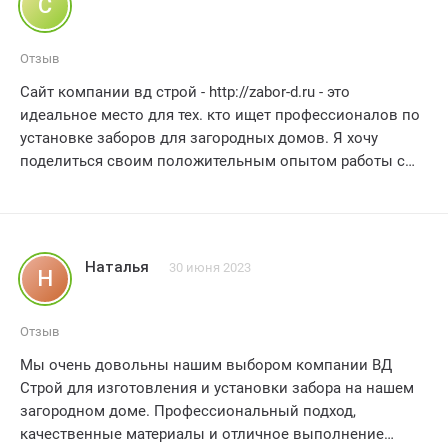
С
Отзыв
Сайт компании вд строй - http://zabor-d.ru - это
идеальное место для тех. кто ищет профессионалов по
установке заборов для загородных домов. Я хочу
поделиться своим положительным опытом работы с
этой компанией и выразить свою истинную
благодарность за их безупречное качество и
профессионализм.
Наталья
30 июня 2023
Н
Когда я решила установить забор у своего загородного
дома. я искала компанию. которая предложила бы мне
надежное и красивое решение. И вд строй оправдал
Отзыв
все мои ожидания. С самого начала. я была приятно
Мы очень довольны нашим выбором компании ВД
удивлена дружелюбным и профессиональным
Строй для изготовления и установки забора на нашем
отношением сотрудников этой компании. Они провели
загородном доме. Профессиональный подход,
детальную консультацию. выслушали все мои
качественные материалы и отличное выполнение
пожелания и предложили мне оптимальное решение.