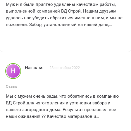
Муж и я были приятно удивлены качеством работы,
выполненной компанией ВД Строй. Нашим друзьям
удалось нас убедить обратиться именно к ним, и мы не
пожалели. Забор, установленный на нашей даче,
превзошел все наши ожидания. Мастера работали
аккуратно, профессионально и с полной
ответственностью. Весь процесс прошел гладко и без
каких-либо проблем. Мы оцениваем работу ВД Строй на
пять звезд и с уверенностью рекомендуем эту
компанию всем нашим знакомым и друзьям. Большое
Наталья
28 сентября 2022
Н
спасибо за отличный забор и безупречное
обслуживание
Отзыв
Мы с мужем очень рады, что обратились в компанию
ВД Строй для изготовления и установки забора у
нашего загородного дома. Результат превзошел все
наши ожидания! ?? Качество материалов и
профессионализм рабочих нас поразили. Забор
получился прочным, надежным и прекрасно вписался в