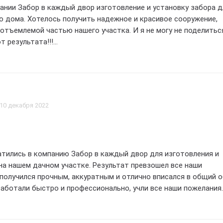
ании Забор в каждый двор изготовление и установку забора д
о дома. Хотелось получить надежное и красивое сооружение,
отъемлемой частью нашего участка. И я не могу не поделитьс
т результата!!!
нии проявили профессионализм на каждом этапе работы. Начи
 выбора дизайна забора, до самой установки. Они внимательно
 пожелания и предложили ряд интересных идей, которые допо
ый проект.
10 декабря 2022
ов, использованных при изготовлении забора, поразило меня 
овечностью. Забор выглядит очень эстетично и гармонично
ужающую местность. Я буквально влюбилась в его дизайн и ст
тились в компанию Забор в каждый двор для изготовления и
на нашем дачном участке. Результат превзошел все наши
команде Забор в каждый двор за их профессионализм,
 получился прочным, аккуратным и отлично вписался в общий 
ход к работе и отличное качество услуг. Я безусловно реком
работали быстро и профессионально, учли все наши пожелания.
, кто ищет надежного партнера для создания красивых и над
ачеством работы и рекомендую эту компанию всем, кто ищет
а для создания и установки заборов!!! Большое спасибо за
отличный сервис и качественную работу!!! Оценка 5 звезд.