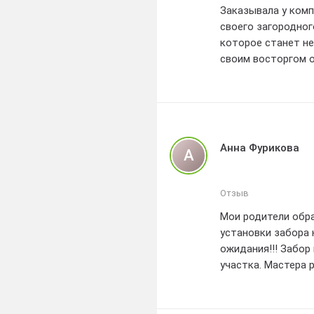
Заказывала у комп
своего загородног
которое станет не
своим восторгом о
Сотрудники компа
от консультации и
выслушали все мои
и улучшили итогов
Анна Фурикова
А
Качество материал
прочностью и долг
Отзыв
вписывается в окр
Мои родители обра
установки забора 
Спасибо большое 
ожидания!!! Забор
ответственный под
участка. Мастера 
эту компанию всем
очень довольна к
заборов.
надежного партнер