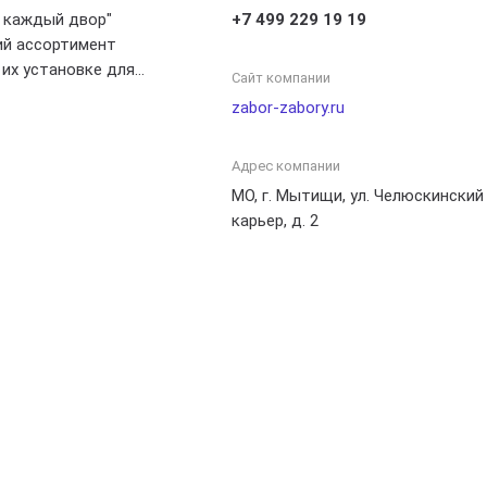
в каждый двор"
+7 499 229 19 19
ий ассортимент
 их установке для
Сайт компании
. Наша основная
zabor-zabory.ru
 безопасность,
тетическую
Адрес компании
 вашего участка.
знообразные типы
МО, г. Мытищи, ул. Челюскинский
ые, металлические,
карьер, д. 2
зитные, подходящие
или потребностей.
ванная команда
антирует быстрый и
 монтаж заборов,
е стандарты
тесь в "Забор в
обы создать
екательную ограду
дного дома.