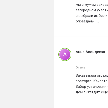
мы с мужем заказа
загородном участк
и выбрали их без 
оправданы!!!
с самого начала 
сотрудников компа
помогли нам выбра
характеру участка
Анна Авандеева
А
установка прошла 
быстро и качестве
Отзыв
очень понравилось
Заказывала огражд
восторге! Качеств
компания забор в
Забор установили 
оценили их дружел
дом выглядит еще 
разумные, особенн
компанию всем, кт
Спасибо, Забор в 
мы остались очен