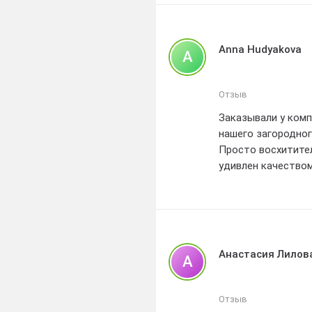
Anna Hudyakova
A
Отзыв
Заказывали у комп
нашего загородно
Просто восхитител
удивлен качество
Забор получился н
вписывающимся в 
Мы в восторге от 
ответственность
Рекомендуем всем
Анастасия Лилов
А
знают свое дело и
Отзыв