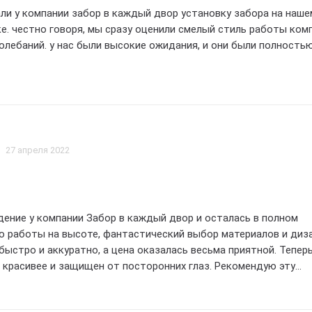
ли у компании забор в каждый двор установку забора на наше
е. честно говоря, мы сразу оценили смелый стиль работы комп
колебаний. у нас были высокие ожидания, и они были полность
мы были впечатлены профессионализмом и оперативностью
нии. они сразу же предоставили нам качественную консульта
ть идеальный дизайн забора, который подходит к нашему сти
.
27 апреля 2022
безупречно. работники приехали вовремя, справились с работо
нно. они проявили творческий подход к установке забора, что
. наш забор стал настоящим украшением нашего двора!!!
ение у компании Забор в каждый двор и осталась в полном
о работы на высоте, фантастический выбор материалов и диз
 каждый двор работает профессионально и ответственно. мы
быстро и аккуратно, а цена оказалась весьма приятной. Тепер
юбный и внимательный подход к клиентам. цены на их услуги в
красивее и защищен от посторонних глаз. Рекомендую эту
о учитывая качество работы.
о хочет качественное и надежное ограждение для своего дом
каждый двор, за отличную работу! ⭐⭐⭐⭐⭐
ь довольны результатом и с уверенностью рекомендуем комп