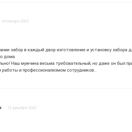
24 января 2023
ании забор в каждый двор изготовление и установку забора д
го дома
ьно! Наш мужчина весьма требовательный, но даже он был пр
м работы и профессионализмом сотрудников
е только прочным и надежным, но и красивым, идеально
общий стиль участка
результата! Отдельное спасибо за оперативность и
 доверить создание забора компании забор в каждый двор – 
а
12 декабря 2022
 выполняют его на высшем уровне! 5 звезд без сомнений!