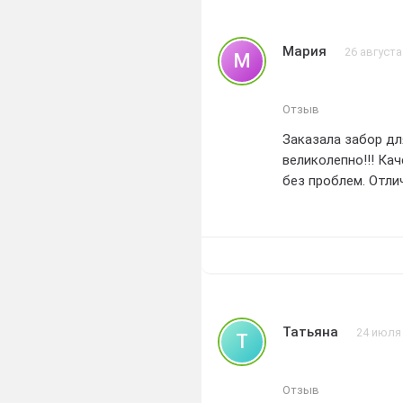
Моя оценка - идеал
Мария
26 августа
М
Отзыв
Заказала забор дл
великолепно!!! Ка
без проблем. Отлич
Татьяна
24 июля
Т
Отзыв