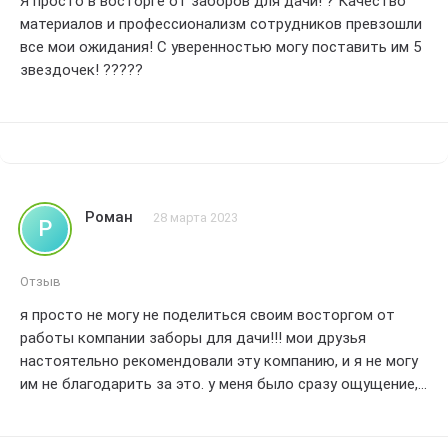
Я просто в восторге от заборов для дачи! ? Качество
конструкцию, но и настоящее произведение искусства!
материалов и профессионализм сотрудников превзошли
все мои ожидания! С уверенностью могу поставить им 5
Наша семья остается безгранично благодарной
звездочек! ?????
компании Заборы для дачи за их высокий уровень
профессионали
Роман
28 марта 2023
Р
Отзыв
я просто не могу не поделиться своим восторгом от
работы компании заборы для дачи!!! мои друзья
настоятельно рекомендовали эту компанию, и я не могу
им не благодарить за это. у меня было сразу ощущение,
что я обратился по адресу.