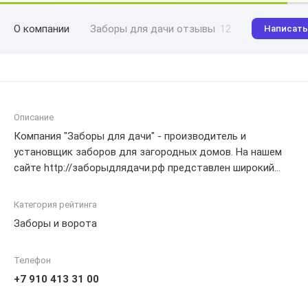
О компании
Заборы для дачи отзывы
12
Написать
Описание
Компания "Заборы для дачи" - производитель и
установщик заборов для загородных домов. На нашем
сайте http://заборыдлядачи.рф представлен широкий
ассортимент изделий различных видов, материалов и
дизайнов, отвечающих требованиям и вкусу каждого
Категория рейтинга
клиента. Мы предлагаем услуги по изготовлению и
Заборы и ворота
монтажу качественных и надежных заборов, которые
обеспечат безопасность, конфиденциальность и
Телефон
эстетическую привлекательность вашего участка. Наша
компетентная команда с радостью поможет вам
+7 910 413 31 00
выбрать наиболее подходящее решение и осуществит