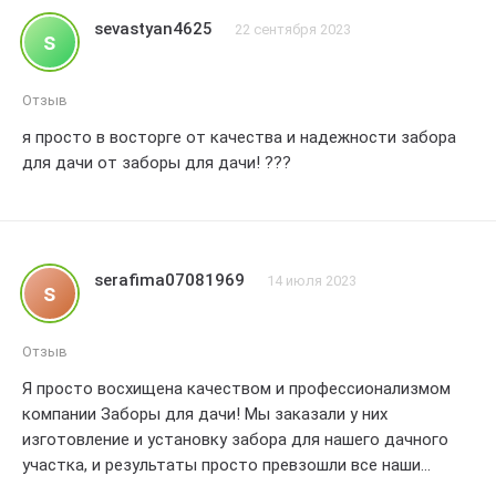
материалов. Рекомендую всем, кто ищет надежную
sevastyan4625
22 сентября 2023
s
компанию для изготовления и установки заборов
Большое спасибо
Отзыв
я просто в восторге от качества и надежности забора
для дачи от заборы для дачи! ???
serafima07081969
14 июля 2023
s
Отзыв
Я просто восхищена качеством и профессионализмом
компании Заборы для дачи! Мы заказали у них
изготовление и установку забора для нашего дачного
участка, и результаты просто превзошли все наши
ожидания.