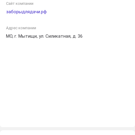
индивидуальный подход к каждому проекту. С нами ваш
Сайт компании
загородный дом будет окружен стильным и
заборыдлядачи.рф
функциональным ограждением, подчеркивающим его
уникальность и внешний облик.
Адрес компании
МО, г. Мытищи, ул. Силикатная, д. 36