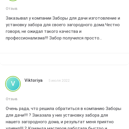
Отзыв
Заказывал у компании Заборы для дачи изготовление и
установку забора для своего загородного дома.Честно
говоря, не ожидал такого качества и
профессионализма!!! Забор получился просто
потрясающим!!! Мастера работали оперативно и
безупречно, даже несмотря на сложности моего
участка.Все сделано крепко и надежно, забор
выдерживает любые погодные условия и не подвержен
коррозии.Очень приятно, что компания предоставляет
гарантию на свою работу - это говорит о том, что они
Viktoriya
5 июля 2022
V
уверены в своем мастерстве.Я доволен своим выбором и
рекомендую Заборы для дачи всем, кто нуждается в
надежной и качественной ограде для своей дачи или
Отзыв
загородного дома.Благодарю вас за прекрасную
Очень рада, что решила обратиться в компанию Заборы
работу!!!
для дачи!!! ? Заказала у них установку забора для
нашего загородного дома, и результат меня приятно
удивил!!! ? Команда мастеров работала быстро и