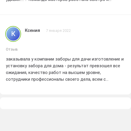
аккуратно, все выполнено в сроки. ? Забор получился
красивым и надежным, идеально вписался в общий
стиль нашего участка. ? Спасибо вам огромное за
профессионализм и качественную работу!!! Рекомендую
Ксения
7 января 2022
К
всем довериться этой замечательной компании. ?
Отзыв
заказывала у компании заборы для дачи изготовление и
установку забора для дома - результат превзошел все
ожидания, качество работ на высшем уровне,
сотрудники профессионалы своего дела, всем с
уверенностью рекомендую!