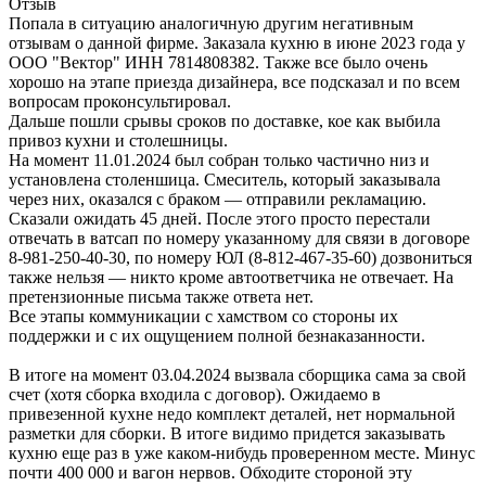
Отзыв
Попала в ситуацию аналогичную другим негативным
отзывам о данной фирме. Заказала кухню в июне 2023 года у
ООО "Вектор" ИНН 7814808382. Также все было очень
хорошо на этапе приезда дизайнера, все подсказал и по всем
вопросам проконсультировал.
Дальше пошли срывы сроков по доставке, кое как выбила
привоз кухни и столешницы.
На момент 11.01.2024 был собран только частично низ и
установлена столеншица. Смеситель, который заказывала
через них, оказался с браком — отправили рекламацию.
Сказали ожидать 45 дней. После этого просто перестали
отвечать в ватсап по номеру указанному для связи в договоре
8-981-250-40-30, по номеру ЮЛ (8-812-467-35-60) дозвониться
также нельзя — никто кроме автоответчика не отвечает. На
претензионные письма также ответа нет.
Все этапы коммуникации с хамством со стороны их
поддержки и с их ощущением полной безнаказанности.
В итоге на момент 03.04.2024 вызвала сборщика сама за свой
счет (хотя сборка входила с договор). Ожидаемо в
привезенной кухне недо комплект деталей, нет нормальной
разметки для сборки. В итоге видимо придется заказывать
кухню еще раз в уже каком-нибудь проверенном месте. Минус
почти 400 000 и вагон нервов. Обходите стороной эту