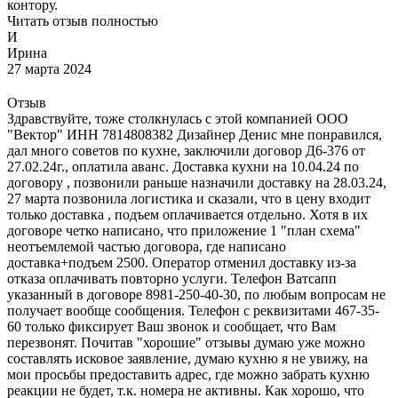
контору.
Читать отзыв полностью
И
Ирина
27 марта 2024
Отзыв
Здравствуйте, тоже столкнулась с этой компанией ООО
"Вектор" ИНН 7814808382 Дизайнер Денис мне понравился,
дал много советов по кухне, заключили договор Д6-376 от
27.02.24г., оплатила аванс. Доставка кухни на 10.04.24 по
договору , позвонили раньше назначили доставку на 28.03.24,
27 марта позвонила логистика и сказали, что в цену входит
только доставка , подъем оплачивается отдельно. Хотя в их
договоре четко написано, что приложение 1 "план схема"
неотъемлемой частью договора, где написано
доставка+подъем 2500. Оператор отменил доставку из-за
отказа оплачивать повторно услуги. Телефон Ватсапп
указанный в договоре 8981-250-40-30, по любым вопросам не
получает вообще сообщения. Телефон с реквизитами 467-35-
60 только фиксирует Ваш звонок и сообщает, что Вам
перезвонят. Почитав "хорошие" отзывы думаю уже можно
составлять исковое заявление, думаю кухню я не увижу, на
мои просьбы предоставить адрес, где можно забрать кухню
реакции не будет, т.к. номера не активны. Как хорошо, что