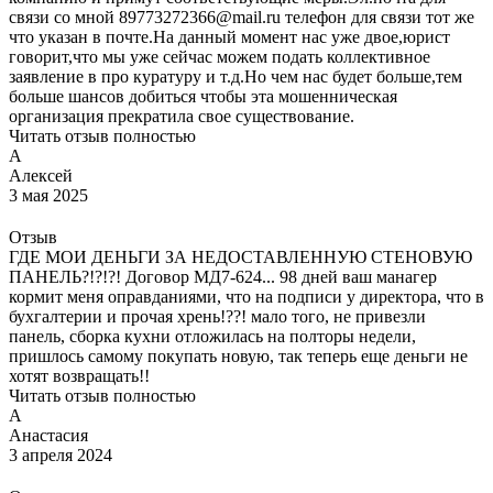
связи со мной 89773272366@mail.ru телефон для связи тот же
что указан в почте.На данный момент нас уже двое,юрист
говорит,что мы уже сейчас можем подать коллективное
заявление в про куратуру и т.д.Но чем нас будет больше,тем
больше шансов добиться чтобы эта мошенническая
организация прекратила свое существование.
Читать отзыв полностью
А
Алексей
3 мая 2025
Отзыв
ГДЕ МОИ ДЕНЬГИ ЗА НЕДОСТАВЛЕННУЮ СТЕНОВУЮ
ПАНЕЛЬ?!?!?! Договор МД7-624... 98 дней ваш манагер
кормит меня оправданиями, что на подписи у директора, что в
бухгалтерии и прочая хрень!??! мало того, не привезли
панель, сборка кухни отложилась на полторы недели,
пришлось самому покупать новую, так теперь еще деньги не
хотят возвращать!!
Читать отзыв полностью
А
Анастасия
3 апреля 2024