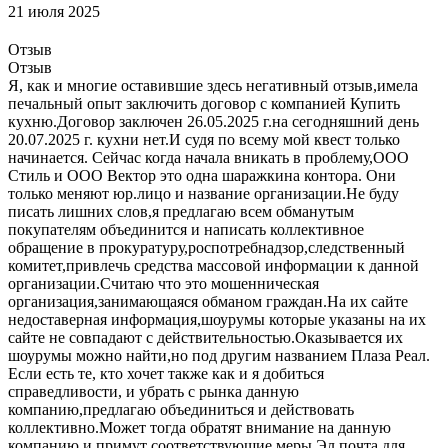
21 июля 2025
Отзыв
Отзыв
Я, как и многие оставившие здесь негативный отзыв,имела
печальный опыт заключить договор с компанией Купить
кухню.Договор заключен 26.05.2025 г.на сегодняшний день
20.07.2025 г. кухни нет.И судя по всему мой квест только
начинается. Сейчас когда начала вникать в проблему,ООО
Стиль и ООО Вектор это одна шаражкина контора. Они
только меняют юр.лицо и название организации.Не буду
писать лишних слов,я предлагаю всем обманутым
покупателям объединится и написать коллективное
обращение в прокуратуру,роспотребнадзор,следственный
комитет,привлечь средства массовой информации к данной
организации.Считаю что это мошенническая
организация,занимающаяся обманом граждан.На их сайте
недоставерная информация,шоурумы которые указаны на их
сайте не совпадают с действительностью.Оказывается их
шоурумы можно найти,но под другим названием Плаза Реал.
Если есть те, кто хочет также как и я добиться
справедливости, и убрать с рынка данную
компанию,предлагаю объединиться и действовать
коллективно.Может тогда обратят внимание на данную
компанию и примут соответствующие меры.Эл.почта для