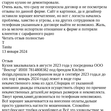
старую кухню не демонтировали.
Очень жаль, что сразу не попросила договор и не посмотрела
отзывы по данной фирме. Сайт и картинки, да и дизайнер
оставили хорошее впечатление, но вот с логиста начались
проблемы, хамство и угрозы, а на других сотрудников по
телефонам указанным в договоре выйти не возможно. Жаль,
из-за мелочи испортили отношение к фирме и потеряли
клиентов с сарафанного радио
Читать отзыв полностью
T
Tanita
13 января 2024
Отзыв
Кухня заказывалась в августе 2023 года у посредника ООО
"Вектор" ИНН 7814808382 под брендом Kitchen
dezign,пришла в разобранном виде в сентябре 2023 года,и до
сих пор ( январь 2024 года) лежит в виде горы
некачественного лома из лдсп.Сборщик от указанной
компании дважды отказался осуществить сборку по причине
некачественных деталей,не верных размеров и некомплекта.
Тянут время,хамят,дозвониться по телефонам невозможно.
Всё хорошее заканчивается на внесении оплаты,дальше
просто удивитесь наглости мошенников. Спокойно
врут,бросают трубки,оскорбляют-и Всё это удовольствие за