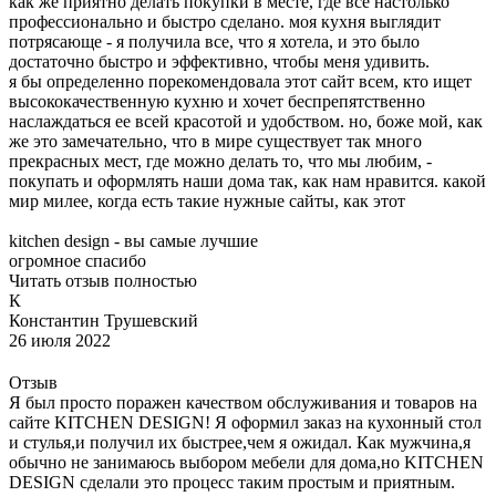
как же приятно делать покупки в месте, где все настолько
профессионально и быстро сделано. моя кухня выглядит
потрясающе - я получила все, что я хотела, и это было
достаточно быстро и эффективно, чтобы меня удивить.
я бы определенно порекомендовала этот сайт всем, кто ищет
высококачественную кухню и хочет беспрепятственно
наслаждаться ее всей красотой и удобством. но, боже мой, как
же это замечательно, что в мире существует так много
прекрасных мест, где можно делать то, что мы любим, -
покупать и оформлять наши дома так, как нам нравится. какой
мир милее, когда есть такие нужные сайты, как этот
kitchen design - вы самые лучшие
огромное спасибо
Читать отзыв полностью
К
Константин Трушевский
26 июля 2022
Отзыв
Я был просто поражен качеством обслуживания и товаров на
сайте KITCHEN DESIGN! Я оформил заказ на кухонный стол
и стулья,и получил их быстрее,чем я ожидал. Как мужчина,я
обычно не занимаюсь выбором мебели для дома,но KITCHEN
DESIGN сделали это процесс таким простым и приятным.